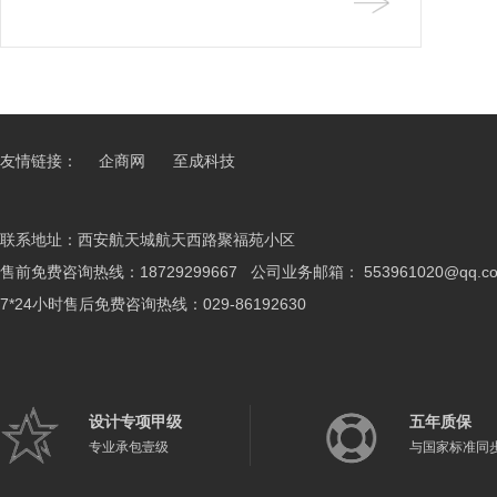
吸引消费者但后期工程实施难以按时开
子之后就慌慌张张跑建材市场开始装
引消费者上钩的诱饵，等到消费者签了
藤装饰提醒选购地板的四要四不要。
展等现象，最大可能是商家把客源转交
修，但是没有提前准备好装修的流程，
合
注重全面环保不轻信假认证健康是本，
给其他装修公司的过程中出现了衔接等
最后这里欠缺，那里不完美而导致装修
装饰材料中最大的杀手是游离甲醛，环
问
遗憾。对大多人来说房子毕竟是要住一
保超标的材料对人体的伤害轻则头晕恶
辈子
心，重则引发白血病等恶性疾
友情链接：
企商网
至成科技
联系地址：西安航天城航天西路聚福苑小区
售前免费咨询热线：18729299667 公司业务邮箱：
553961020@qq.c
7*24小时售后免费咨询热线：029-86192630
设计专项甲级
五年质保
专业承包壹级
与国家标准同