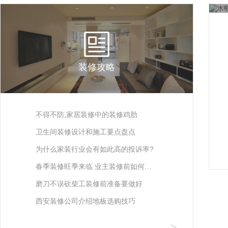
装修攻略
不得不防,家居装修中的装修鸡肋
装修是一件让人既兴奋又苦恼的事情。
卫生间装修设计和施工要点盘点
装修出一个美观又实用的家，是每个人
1、空间卫生间不用很大，5-8平米就是
为什么家装行业会有如此高的投诉率?
的梦想。有时，你在装修上倾注了不少
比较理想的大小。建议卫生间、浴室分
家装行业的入行门槛较低，一些缺乏经
的心血，但是某些中看不中用的装修，
春季装修旺季来临 业主装修前如何防掉坑
区或分开。3平米是卫生间的面积底
验和资质的人员，甚至路边的游击队承
往往会成为家装的鸡肋，作用不大，却
装修前：装修公司在装修前以较低的价
限，刚刚可以把洗手台、坐便器和沐浴
磨刀不误砍柴工装修前准备要做好
揽一些装修业务，交了工就一走了之，
又舍不得放弃。下面小编就为你细数那
格为卖点吸引消费者，签了合同却拒不
设备统统安排在内。3平米大小的卫生
磨刀不误砍柴工，做任何事情之前做好
没有售后保障，着实不让人放心。而且
西安装修公司介绍地板选购技巧
些中看不中用的家装，作为精明装修人
履行，拒绝兑现当时跟消费者讲述的种
间选择洁具时，必须考虑留有一定的活
充分的准备往往可以取得意想不到的效
施工过程中大大小小的问题层出不穷，
的
如今装修选择地板的种类越来越多，如
种优惠。一些小装修公司往往以低价来
动空间，洗手台，坐便器最好选择小巧
果。买房装修更是如此。很多人买到房
这些商家就是以一些超低的价格当做吸
果您想购买复合地板就要仔细看清，紫